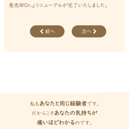
意売却Dr.』リニューアルが完了いたしました。
投
前へ
次へ
稿
ナ
ビ
ゲ
ー
シ
あなたと同じ経験者
私も
です。
ョ
あなたの気持ちが
だからこそ
ン
痛いほどわかる
のです。